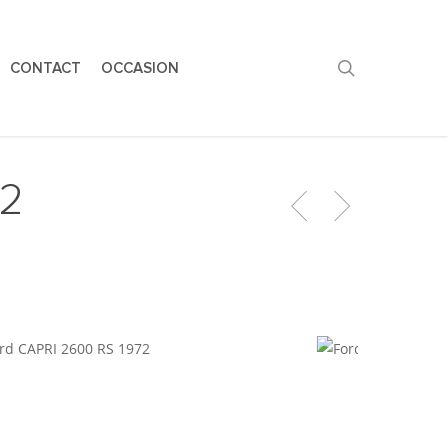
search
CONTACT
OCCASION
72