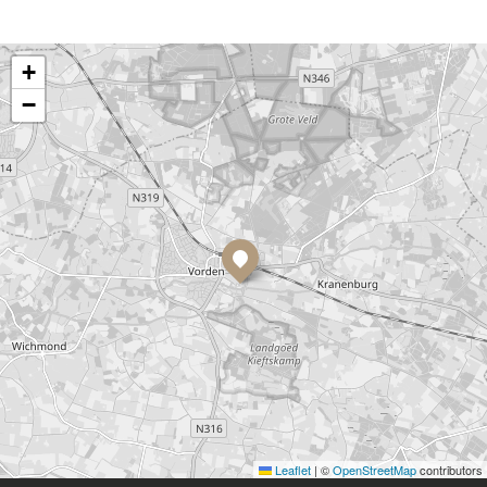
+
−
Leaflet
|
©
OpenStreetMap
contributors