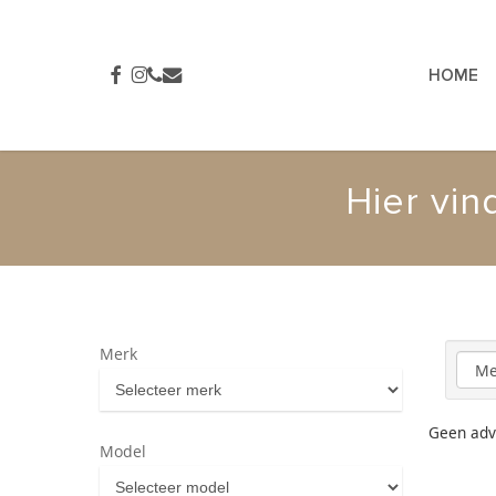
Skip
to
main
FACEBOOK
INSTAGRAM
PHONE
EMAIL
HOME
content
Hier vin
Merk
Model